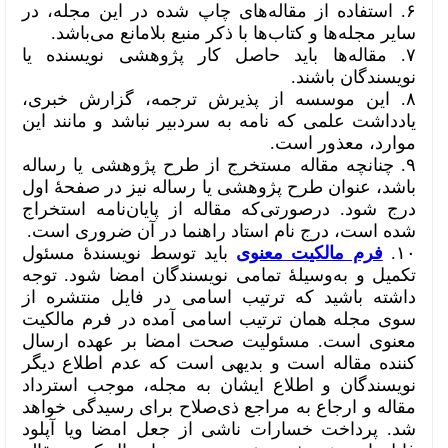
۶. استفاده از مقاله‌های چاپ شده در این مجله، در
سایر مجله‌ها و کتاب‌ها با ذکر منبع بلامانع می‌باشد.
۷. مقاله‌ها باید حاصل کار پژوهشی نویسنده یا
نویسندگان باشند.
۸. این موسسه از پذیرش ترجمه، گزارش خبری،
یادداشت علمی که نامه‌ به سردبیر نباشد و مانند این
موارد، معذور است.
۹. چنانچه مقاله مستخرج از طرح پژوهشی یا رساله
باشد، عنوان طرح پژوهشی یا رساله نیز در صفحۀ اول
درج شود. درصورتی‌که مقاله از پایان‌نامه استخراج
شده است، درج نام استاد راهنما در آن ضروری است.
۱۰.
فرم مالکیت معنوی
باید توسط نویسندۀ مسئول
تکمیل و به‌وسیلۀ تمامی نویسندگان امضا شود. توجه
داشته باشید که ترتیب اسامی در فایل منتشره از
سوی مجله همان ترتیب اسامی آمده در فرم مالکیت
معنوی است. مسئولیت صحت امضا بر عهده ارسال
کننده مقاله است و بدیهی است که عدم اطلاع دیگر
نویسندگان و اطلاع ایشان به مجله، موجب استرداد
مقاله و ارجاع به مراجع ذی‌صلاح برای رسیدگی خواهد
شد. پرداخت خسارات ناشی از جعل امضا ویا آپلود