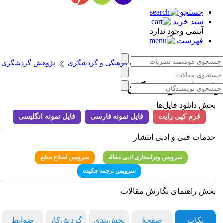
جستجو
سبد خرید
آیتمی وجود ندارد
فهرست
انتشارات پژوهشگاه میراث فرهنگی و گردشگری
پژوهش گردشگری
اهنمای نویسندگان
بخش دانلود فایل‌ها
فرم کپی رایت
فایل نمونه فارسی
فایل نمونه انگلیسی
خدمات فنی و ادبی انتشار
سرویس ویراستاری ادبی مقاله
سرویس اصلاح منابع
سرویس ترجمه چکیده
بخش راهنمای نگارش مقالات
نکات
صفحۀ
بخش‌بندی
گردش‌کار
ضوابط