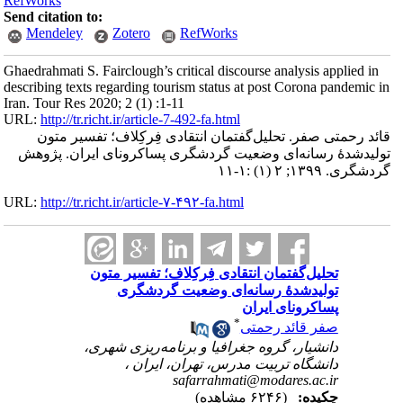
RefWorks
Send citation to:
Mendeley
Zotero
RefWorks
Ghaedrahmati S. Fairclough’s critical discourse analysis applied in
describing texts regarding tourism status at post Corona pandemic in
Iran. Tour Res 2020; 2 (1) :1-11
URL:
http://tr.richt.ir/article-7-492-fa.html
قائد رحمتی صفر. تحلیل‌گفتمان انتقادی فِرکِلاف؛ تفسیر متون
تولیدشدۀ رسانه‌ای وضعیت گردشگری پساکرونای ایران. پژوهش
گردشگری. ۱۳۹۹; ۲ (۱) :۱-۱۱
URL:
http://tr.richt.ir/article-۷-۴۹۲-fa.html
تحلیل‌گفتمان انتقادی فِرکِلاف؛ تفسیر متون
تولیدشدۀ رسانه‌ای وضعیت گردشگری
پساکرونای ایران
*
صفر قائد رحمتی
دانشیار، گروه جغرافیا و برنامه‌ریزی شهری،
دانشگاه تربیت ‌مدرس، تهران، ایران ،
safarrahmati@modares.ac.ir
چکیده:
(۶۲۴۶ مشاهده)