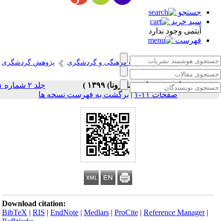
جستجو
سبد خرید
آیتمی وجود ندارد
فهرست
انتشارات پژوهشگاه میراث فرهنگی و گردشگری
پژوهش گردشگری
، شماره ۱ - ( بهار (پساکرونا) ۱۳۹۹ )
جلد ۲ شماره ۱
صفحات ۱۱-۱
|
برگشت به فهرست نسخه ها
Download citation:
BibTeX
|
RIS
|
EndNote
|
Medlars
|
ProCite
|
Reference Manager
|