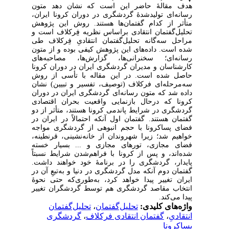
هدف مقالۀ حاضر این است که نشان دهد متون
رسانه‌ای تولیدشدۀ گردشگری در دوران کرونا ایران،
متأثر از کدام گفتمان‌ها هستند. روش این پژوهش
تحلیل‌گفتمان انتقادی براساس نظریه فِرکلاف است و
مراحل سه‌گانه تحلیل‌گفتمان انتقادیِ فِرکلاف طی
شده است. داده‌های این پژوهش کیفی بوده و از متون
رسانه‌ای؛ سخنرانی‌ها، گزارش‌ها، مصاحبه‌های
کارشناسان و مدیران گردشگری ایران در دوران کرونا
حاصل شده است. در این مقاله با تأسی از روش
سه‌مرحله‌ای فرکلاف (توصیف، تفسیر و تبیین) نشان
داده شد که متون رسانه‌ای گردشگری ایران در دوران
کرونا که درحال بازنمایی واقعیت بحران اقتصادی
گردشگری در شرایط پاندمی کرونا هستند، متأثر از دو
گفتمان هستند. گفتمان اول آنکه احتمالاً در ایران در
فضای پساکرونا با حجم انبوهی از گردشگری مواجه
خواهیم شد؛ زیرا شهروندان از خانه‌نشینی، قرنطینه،
فضای مجازی، تورهای مجازی و ... بسیار خسته
شده‌اند، و پس از کرونا با فراهم‌شدن شرایط نسبتاً
پایدار، گردشگری را در برنامۀ خود خواهند داشت.
گفتمان دوم آنکه مدل گردشگری در دنیا و به‌تبعِ آن در
ایران تغییر پیدا خواهد کرد، به‌طوری‌که حتی نحوۀ
انتخاب مقاصد گردشگری هم توسط گردشگران تغییر
پیدا می‌کند.
واژه‌های کلیدی:
تحلیل‌گفتمان
،
تحلیل‌گفتمان
انتقادیِ
،
گفتمان انتقادی فرکلاف
،
گردشگری
پساکرونا