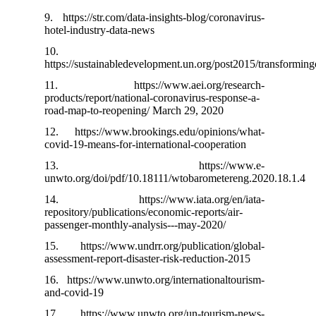
9. https://str.com/data-insights-blog/coronavirus-
hotel-industry-data-news
10.
https://sustainabledevelopment.un.org/post2015/transformi
11. https://www.aei.org/research-
products/report/national-coronavirus-response-a-
road-map-to-reopening/ March 29, 2020
12. https://www.brookings.edu/opinions/what-
covid-19-means-for-international-cooperation
13. https://www.e-
unwto.org/doi/pdf/10.18111/wtobarometereng.2020.18.1.4
14. https://www.iata.org/en/iata-
repository/publications/economic-reports/air-
passenger-monthly-analysis---may-2020/
15. https://www.undrr.org/publication/global-
assessment-report-disaster-risk-reduction-2015
16. https://www.unwto.org/internationaltourism-
and-covid-19
17. https://www.unwto.org/un-tourism-news-