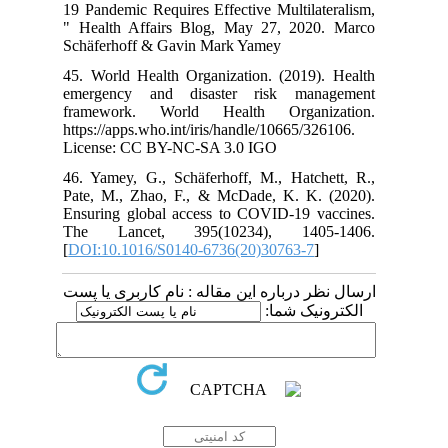
19 Pandemic Requires Effective Multilateralism,
" Health Affairs Blog, May 27, 2020. Marco
Schäferhoff & Gavin Mark Yamey
45. World Health Organization. (‎2019)‎. Health
emergency and disaster risk management
framework. World Health Organization.
https://apps.who.int/iris/handle/10665/326106.
License: CC BY-NC-SA 3.0 IGO
46. Yamey, G., Schäferhoff, M., Hatchett, R.,
Pate, M., Zhao, F., & McDade, K. K. (2020).
Ensuring global access to COVID-19 vaccines.
The Lancet, 395(10234), 1405-1406.
[
DOI:10.1016/S0140-6736(20)30763-7
]
ارسال نظر درباره این مقاله : نام کاربری یا پست
الکترونیک شما: