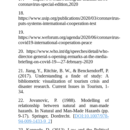
coronavirus-special-edition,2020
18.
https://www.usip.org/publications/2020/03/coronavirus-
puts-systems-international-cooperation-test
19.
https://www.weforum.org/agenda/2020/06/coronavirus-
covid19-international-cooperation-peace
20. https://www.who.int/dg/speeches/detail/who-
director-general-s-opening-remarks-at-the-media-
briefing-on-covid-19---27-february-2020
21. Jiang, Y., Ritchie, B. W., & Benckendorﬀ, P.
(2017). Understanding a ﬁnde of study: A
bibliometric visualization of tourism crisis and
disaster research. Current Issues in Tourism, 1-
34.
22. Jovanovic, P. (1988). Modelling of
relationship between natural and man-made
hazards. In Natural and Man-Made Hazards (pp.
9-17). Springer, Dordrecht. [
DOI:10.1007/978-
94-009-1433-9_2
]
23. Kennedy, D. (2013). Law and the Political