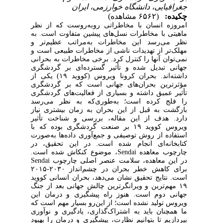
جغرافیایی، دانشگاه خوارزمی، ایران
چکیده:
(۶۵۶۲ مشاهده)
امروزه انسان با مخاطراتی روبه‌روست که از نظر
ماهیتی با مخاطرات نسل‌های پیشین متفاوت است. به
نظر می‌رسد این مخاطرات به‌مراتب عظیم‌تر و
مهلک‌تر از تهدیدات ناشی از مخاطرات طبیعی است و
نمی‌توان آنها را کنترل کرد. برخی مخاطرات به بحرانی
جهانی تبدیل شده‌ و تأثیر گسترده‌ای بر گردشگری
داشته‌اند. بحران کرونا ویروس (کووید ۱۹) یکی از
مؤثرترین بحران‌های جهانی است که بر گردشگری
تأثیر عمیق داشته و بسیاری از فعالیت‌های گردشگری
را فلج کرده است؛ به‌طوری‌که به نظر می‌رسد
بازگشت به قبل از این بحران به زمان بیشتری نیاز
دارد. هدف از این مقاله، بررسی و شناخت تأثیر
ویروس کووید ۱۹ بر صنعت گردشگری بوده که با
استفاده از روش توصیفی و جمع‌آوری داده‌ها به‌صورت
کتابخانه‌ای انجام شده است. در این تحقیق، در
، موضوع کنکاش شده است.
Sendai
چارچوب معاهده
Sendai
در این معاهده، سلامت عنصر اصلی چارچوب
برای کاهش خطر بحران در چشم‌انداز ۲۰۳۰-۲۰۱۵
است. نتایج تحقیق نشان می‌دهد، بحران انسانی کووید
۱۹ مهم‌ترین و ویرانگرترین چالش جهانی بعد از جنگ
جهانی دوم است. هنوز راه پیشگیری و درمان این
ویروس تولید نشده است؛ از این‌رو بسیار مهم است که
ما همچنان باید به اشتراک‌گذاری، یادگیری و نوآوری
بپردازیم تا بتوانیم نظارت، پیشگیری و درمان را بهبود