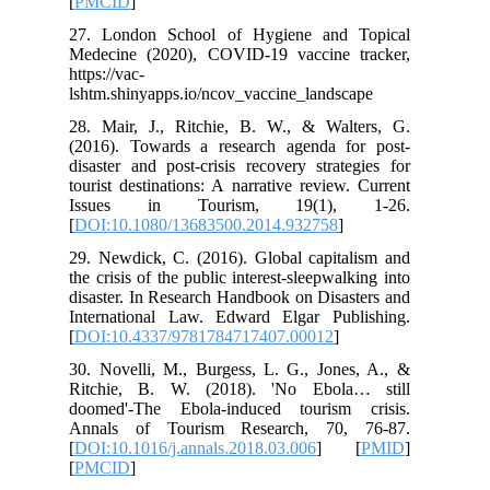
[
PMCID
]
27. London School of Hygiene and Topical
Medecine (2020), COVID-19 vaccine tracker,
https://vac-
lshtm.shinyapps.io/ncov_vaccine_landscape
28. Mair, J., Ritchie, B. W., & Walters, G.
(2016). Towards a research agenda for post-
disaster and post-crisis recovery strategies for
tourist destinations: A narrative review. Current
Issues in Tourism, 19(1), 1-26.
[
DOI:10.1080/13683500.2014.932758
]
29. Newdick, C. (2016). Global capitalism and
the crisis of the public interest-sleepwalking into
disaster. In Research Handbook on Disasters and
International Law. Edward Elgar Publishing.
[
DOI:10.4337/9781784717407.00012
]
30. Novelli, M., Burgess, L. G., Jones, A., &
Ritchie, B. W. (2018). 'No Ebola… still
doomed'-The Ebola-induced tourism crisis.
Annals of Tourism Research, 70, 76-87.
[
DOI:10.1016/j.annals.2018.03.006
] [
PMID
]
[
PMCID
]