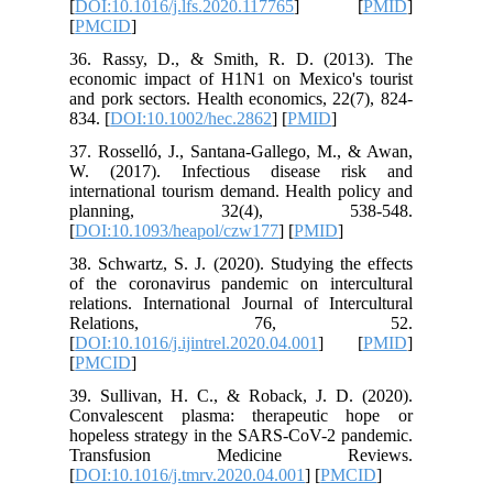
[
DOI:10.1016/j.lfs.2020.117765
] [
PMID
]
[
PMCID
]
36. Rassy, D., & Smith, R. D. (2013). The
economic impact of H1N1 on Mexico's tourist
and pork sectors. Health economics, 22(7), 824-
834. [
DOI:10.1002/hec.2862
] [
PMID
]
37. Rosselló, J., Santana-Gallego, M., & Awan,
W. (2017). Infectious disease risk and
international tourism demand. Health policy and
planning, 32(4), 538-548.
[
DOI:10.1093/heapol/czw177
] [
PMID
]
38. Schwartz, S. J. (2020). Studying the effects
of the coronavirus pandemic on intercultural
relations. International Journal of Intercultural
Relations, 76, 52.
[
DOI:10.1016/j.ijintrel.2020.04.001
] [
PMID
]
[
PMCID
]
39. Sullivan, H. C., & Roback, J. D. (2020).
Convalescent plasma: therapeutic hope or
hopeless strategy in the SARS-CoV-2 pandemic.
Transfusion Medicine Reviews.
[
DOI:10.1016/j.tmrv.2020.04.001
] [
PMCID
]