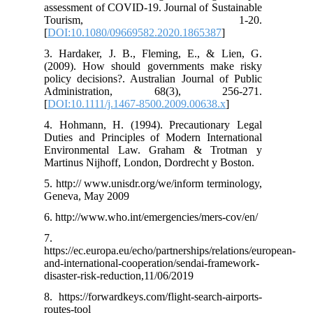
assessment of COVID-19. Journal of Sustainable
Tourism, 1-20.
[
DOI:10.1080/09669582.2020.1865387
]
3. Hardaker, J. B., Fleming, E., & Lien, G.
(2009). How should governments make risky
policy decisions?. Australian Journal of Public
Administration, 68(3), 256-271.
[
DOI:10.1111/j.1467-8500.2009.00638.x
]
4. Hohmann, H. (1994). Precautionary Legal
Duties and Principles of Modern International
Environmental Law. Graham & Trotman y
Martinus Nijhoff, London, Dordrecht y Boston.
5. http:// www.unisdr.org/we/inform terminology,
Geneva, May 2009
6. http://www.who.int/emergencies/mers-cov/en/
7.
https://ec.europa.eu/echo/partnerships/relations/european-
and-international-cooperation/sendai-framework-
disaster-risk-reduction,11/06/2019
8. https://forwardkeys.com/flight-search-airports-
routes-tool