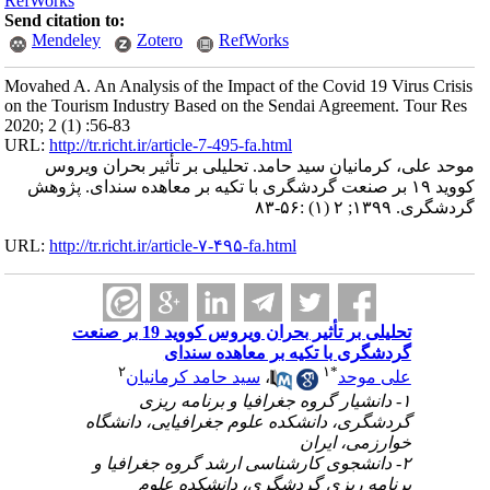
RefWorks
Send citation to:
Mendeley
Zotero
RefWorks
Movahed A. An Analysis of the Impact of the Covid 19 Virus Crisis
on the Tourism Industry Based on the Sendai Agreement. Tour Res
2020; 2 (1) :56-83
URL:
http://tr.richt.ir/article-7-495-fa.html
موحد علی، کرمانیان سید حامد. تحلیلی بر تأثیر بحران ویروس
کووید ۱۹ بر صنعت گردشگری با تکیه بر معاهده سندای. پژوهش
گردشگری. ۱۳۹۹; ۲ (۱) :۵۶-۸۳
URL:
http://tr.richt.ir/article-۷-۴۹۵-fa.html
تحلیلی بر تأثیر بحران ویروس کووید 19 بر صنعت
گردشگری با تکیه بر معاهده سندای
۲
۱
*
سید حامد کرمانیان
،
علی موحد
۱- دانشیار گروه جغرافیا و برنامه ریزی
گردشگری، دانشکده علوم جغرافیایی، دانشگاه
خوارزمی، ایران
۲- دانشجوی کارشناسی ارشد گروه جغرافیا و
برنامه ریزی گردشگری، دانشکده علوم