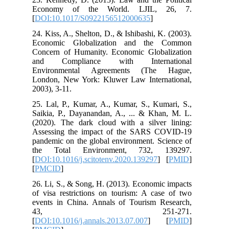
Economy of the World. LJIL, 26, 7.
[
DOI:10.1017/S0922156512000635
]
24. Kiss, A., Shelton, D., & Ishibashi, K. (2003).
Economic Globalization and the Common
Concern of Humanity. Economic Globalization
and Compliance with International
Environmental Agreements (The Hague,
London, New York: Kluwer Law International,
2003), 3-11.
25. Lal, P., Kumar, A., Kumar, S., Kumari, S.,
Saikia, P., Dayanandan, A., ... & Khan, M. L.
(2020). The dark cloud with a silver lining:
Assessing the impact of the SARS COVID-19
pandemic on the global environment. Science of
the Total Environment, 732, 139297.
[
DOI:10.1016/j.scitotenv.2020.139297
] [
PMID
]
[
PMCID
]
26. Li, S., & Song, H. (2013). Economic impacts
of visa restrictions on tourism: A case of two
events in China. Annals of Tourism Research,
43, 251-271.
[
DOI:10.1016/j.annals.2013.07.007
] [
PMID
]