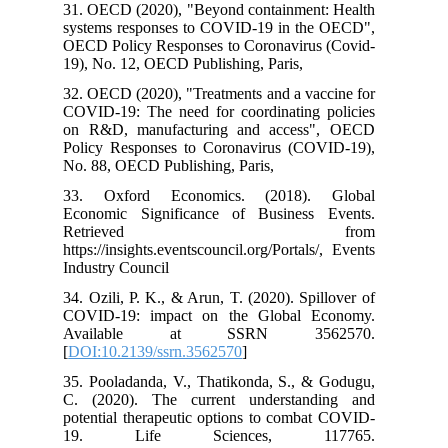
31. OECD (2020), "Beyond containment: Health
systems responses to COVID-19 in the OECD",
OECD Policy Responses to Coronavirus (Covid-
19), No. 12, OECD Publishing, Paris,
32. OECD (2020), "Treatments and a vaccine for
COVID-19: The need for coordinating policies
on R&D, manufacturing and access", OECD
Policy Responses to Coronavirus (COVID-19),
No. 88, OECD Publishing, Paris,
33. Oxford Economics. (2018). Global
Economic Significance of Business Events.
Retrieved from
https://insights.eventscouncil.org/Portals/, Events
Industry Council
34. Ozili, P. K., & Arun, T. (2020). Spillover of
COVID-19: impact on the Global Economy.
Available at SSRN 3562570.
[
DOI:10.2139/ssrn.3562570
]
35. Pooladanda, V., Thatikonda, S., & Godugu,
C. (2020). The current understanding and
potential therapeutic options to combat COVID-
19. Life Sciences, 117765.