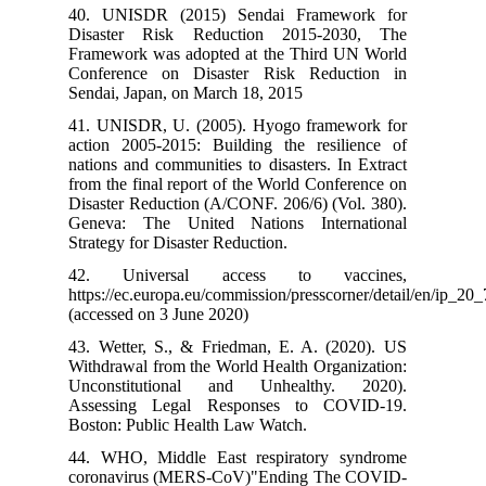
40. UNISDR (2015) Sendai Framework for
Disaster Risk Reduction 2015-2030, The
Framework was adopted at the Third UN World
Conference on Disaster Risk Reduction in
Sendai, Japan, on March 18, 2015
41. UNISDR, U. (2005). Hyogo framework for
action 2005-2015: Building the resilience of
nations and communities to disasters. In Extract
from the final report of the World Conference on
Disaster Reduction (A/CONF. 206/6) (Vol. 380).
Geneva: The United Nations International
Strategy for Disaster Reduction.
42. Universal access to vaccines,
https://ec.europa.eu/commission/presscorner/detail/en/ip_2
(accessed on 3 June 2020)
43. Wetter, S., & Friedman, E. A. (2020). US
Withdrawal from the World Health Organization:
Unconstitutional and Unhealthy. 2020).
Assessing Legal Responses to COVID-19.
Boston: Public Health Law Watch.
44. WHO, Middle East respiratory syndrome
coronavirus (MERS-CoV)"Ending The COVID-