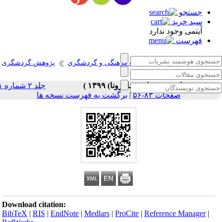
جستجو
سبد خرید
آیتمی وجود ندارد
فهرست
انتشارات پژوهشگاه میراث فرهنگی و گردشگری
پژوهش گردشگری
 ۲، شماره ۱ - ( بهار (پساکرونا) ۱۳۹۹
جلد ۲ شماره ۱
برگشت به فهرست نسخه ها
|
صفحات ۸۳-۵۶
Download citation:
BibTeX
|
RIS
|
EndNote
|
Medlars
|
ProCite
|
Reference Manager
|