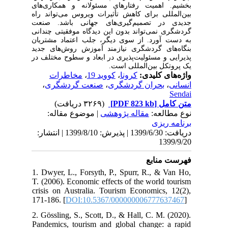
اهمیت رفتارهای مسئولانه و همکاری‌های
.
بخشیم
بین‌المللی برای کاهش تأثیرات ویروس می‌تواند راه
جدیدی در تصمیم‌گیری‌های جهانی باشد. صنعت
گردشگری نمی‌تواند بدون این دیدگاه موفقیتی چندانی
به دست آورد. از سوی دیگر، جلب اعتماد مشتریان
بنگاه‌های گردشگری نیازمند آموزش روش‌های جدید
پذیرایی و مسئولیت‌پذیری در ابعاد و سطوح مختلف در
یک پروتکل بین‌المللی است.
مخاطرات
،
کووید 19
،
کرونا
واژه‌های کلیدی:
،
صنعت گردشگری
،
بحران گردشگری
،
انسانی
Sendai
(۳۲۶۹ دریافت)
[PDF 823 kb]
متن کامل
نوع مطالعه:
مقاله پژوهشی
| موضوع مقاله:
برنامه ریزی
دریافت: 1399/6/30 | پذیرش: 1399/8/10 | انتشار:
1399/9/20
فهرست منابع
1. Dwyer, L., Forsyth, P., Spurr, R., & Van Ho,
T. (2006). Economic effects of the world tourism
crisis on Australia. Tourism Economics, 12(2),
171-186. [
DOI:10.5367/000000006777637467
]
2. Gössling, S., Scott, D., & Hall, C. M. (2020).
Pandemics, tourism and global change: a rapid