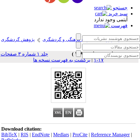
جستجو
سبد خرید
آیتمی وجود ندارد
فهرست
انتشارات پژوهشگاه میراث فرهنگی و گردشگری
پژوهش گردشگری
دوره ۱، شماره ۳ - ( پاییز ۱۳۹۸ )
جلد ۱ شماره ۳ صفحات
۱۷-۱
|
برگشت به فهرست نسخه ها
Download citation:
BibTeX
|
RIS
|
EndNote
|
Medlars
|
ProCite
|
Reference Manager
|