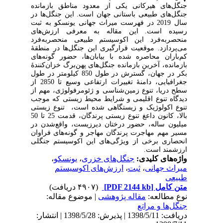
جنگل‌های هیرکانی یکی از معدود مناطق بازمانده
جنگل‌های طبیعی باستانی جهان است. این جنگل‌ها در
سال 2019 در فهرست میراث جهانی یونسکو به ثبت
رسیده است. این مقاله به معرفی ارزش‌های
منحصربه‌فرد این اکوسیستم طبیعی منحصربه‌فرد
می‌پردازد. موقعیت قرارگیری این جنگل‌ها در منطقۀ
کم‌باران محاصره شده با بیابان‌ها، حضور گونه‌های
بازمانده، آخرین بازمانده جنگل‌های پهن‌برگ خزان‌کنندۀ
بکر در جهان، گسترش در طول 850 کیلومتر در طول
جغرافیایی، دامنۀ تغییرات ارتفاعی وسیع تا 2850 از
سطح دریا، تنوع زمین‌شناسی و ژئومرفولوژی، مهم از
دیدگاه تنوع اقلیمی و شرایط محیط زیستی که موجب
تنوع اکولوژیک و زیستگاهی شده است، تنوع زیستی
بالا، کانون داعغ تنوع زیستی پرندگان، قدمت 25 تا 50
میلیون ساله، حضور درختان دیرزیست، واقع‌شدن در
مسیر مهم مهاجرت پرندگان مهاجر و گونه‌های فراوان
انحصاری برخی از ویژگی‌های این اکوسیستم جنگلی
ارزشمند است.
واژه‌های کلیدی:
جنگل‌های خزری
،
یونسکو
،
میراث جهانی
،
ثبت
،
ارزش‌های اکوسیستم
طبیعی
متن کامل
[PDF 2144 kb]
(۴۹۰۷ دریافت)
نوع مطالعه:
مقاله پژوهشی
| موضوع مقاله:
جنگل‌ها و مراتع
دریافت: 1398/5/11 | پذیرش: 1398/5/28 | انتشار: