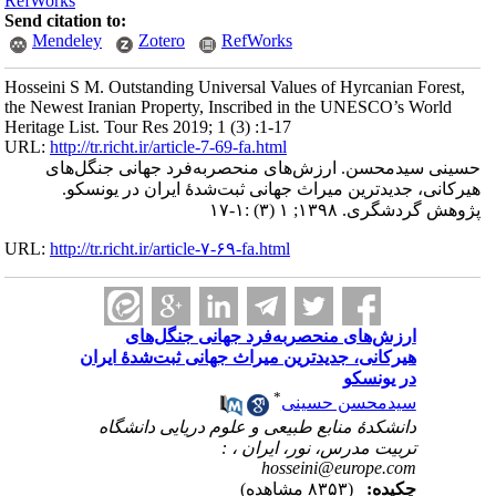
RefWorks
Send citation to:
Mendeley
Zotero
RefWorks
Hosseini S M. Outstanding Universal Values of Hyrcanian Forest,
the Newest Iranian Property, Inscribed in the UNESCO’s World
Heritage List. Tour Res 2019; 1 (3) :1-17
URL:
http://tr.richt.ir/article-7-69-fa.html
حسینی سیدمحسن. ارزش‌های منحصربه‌فرد جهانی جنگل‌های
هیرکانی، جدیدترین میراث جهانی ثبت‌شدۀ ایران در یونسکو.
پژوهش گردشگری. ۱۳۹۸; ۱ (۳) :۱-۱۷
URL:
http://tr.richt.ir/article-۷-۶۹-fa.html
ارزش‌های منحصربه‌فرد جهانی جنگل‌های
هیرکانی، جدیدترین میراث جهانی ثبت‌شدۀ ایران
در یونسکو
*
سیدمحسن حسینی
دانشکدۀ منابع طبیعی و علوم دریایی دانشگاه
تربیت مدرس، نور، ایران ،
:
hosseini@europe.com
چکیده:
(۸۳۵۳ مشاهده)