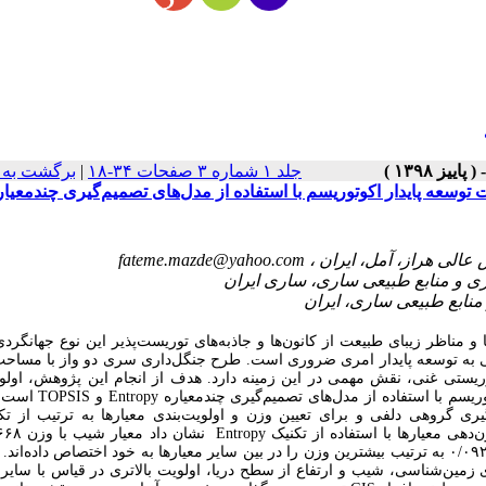
برگشت به 
|
جلد ۱ شماره ۳ صفحات ۳۴-۱۸
توسعه پایدار اکوتوریسم با استفاده از مدل‌های تصمیم‌گیری چندمعیار
fateme.mazde@yahoo.com
 مناظر زیبای طبیعت از کانون‌ها و جاذبه‌های توریست‌پذیر این نوع جهانگر
ا و جاذبه‌های اکوتوریستی غنی، نقش مهمی در این زمینه دارد. هدف از انجام این پژوهش، اول
معیارهای تعیین پتانسیل طرح جنگل‌داری Entropy و TOPSIS است. در این
ری گروهی دلفی و برای تعیین وزن و اولویت‌بندی معیار‌ها به ترتیب از تکن
۶۶۸
به ترتیب بیشترین وزن را در بین سایر معیارها به خود اختصاص داده‌اند.
۰۹
نتایج اولویت‌بندی معیار‌ها TOPSIS ، شیب و ارتفاع از سطح دریا، اولویت بالاتری در قیاس با سایر معیارها