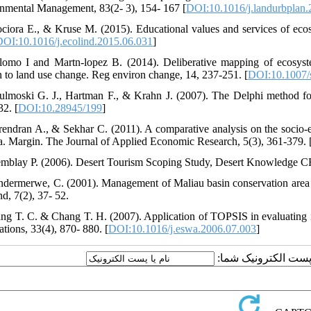
nmental Management, 83(2- 3), 154- 167 [
DOI:10.1016/j.landurbplan
ciora E., & Kruse M. (2015). Educational values and services of ecos
DOI:10.1016/j.ecolind.2015.06.031
]
lomo I and Martn-lopez B. (2014). Deliberative mapping of ecosys
on to land use change. Reg environ change, 14, 237-251. [
DOI:10.1007/
ulmoski G. J., Hartman F., & Krahn J. (2007). The Delphi method for
32. [
DOI:10.28945/199
]
rendran A., & Sekhar C. (2011). A comparative analysis on the socio
ia. Margin. The Journal of Applied Economic Research, 5(3), 361-379. 
emblay P. (2006). Desert Tourism Scoping Study, Desert Knowledge CR
ndermerwe, C. (2001). Management of Maliau basin conservation area
d, 7(2), 37- 52.
ng T. C. & Chang T. H. (2007). Application of TOPSIS in evaluating in
tions, 33(4), 870- 880. [
DOI:10.1016/j.eswa.2006.07.003
]
یا پست الکترونیک شما