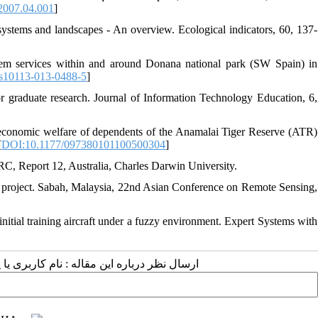
.2007.04.001
]
ystems and landscapes - An overview. Ecological indicators, 60, 137-
tem services within and around Donana national park (SW Spain) in
s10113-013-0488-5
]
 graduate research. Journal of Information Technology Education, 6,
-economic welfare of dependents of the Anamalai Tiger Reserve (ATR)
[
DOI:10.1177/097380101100500304
]
C, Report 12, Australia, Charles Darwin University.
 project. Sabah, Malaysia, 22nd Asian Conference on Remote Sensing,
itial training aircraft under a fuzzy environment. Expert Systems with
ارسال نظر درباره این مقاله : نام کاربری :