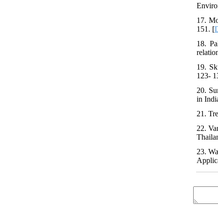
Enviro
17. Mo
151. [
18. Pa
relati
19. Sk
123- 1
20. Su
in Ind
21. Tr
22. Va
Thailan
23. Wa
Applica