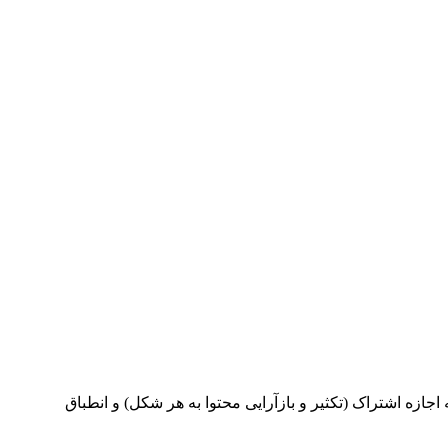
این نشریه ی دارای دسترسی باز، تحت قوانین گواهینامه بین‌المللی Creative Commons Attribution 4.0 International License ی محتوا به هر شکل) و انطباق