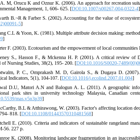
 A. M, Orucu K and Oznur K. (2006). An approach for recreation suitab
nmental Management, 1, 606- 625. [
DOI:10.1007/s00267-004-0322-4
]
arth B.¬R & Farber S. (2002). Accounting for the value of ecosystem 
02)00091-5
]
ng C.L & Yoon, K. (1981). Multiple attribute decision making: methods 
-9
]
rter F. (2003). Ecotourism and the empowerment of local communitie
eney S., Hasson F., & Mckenna H. P. (2001). A critical review of De
l of Nursing Studies, 38(2), 195- 200. [
DOI:10.1016/S0020-7489(00)0
twalm, P. C., Omprakash M. D, Gairola S., & Dugaya D. (2007). Ec
cal Indicators, 5(1), 104-107. [
DOI:10.1016/j.ecolind.2007.01.004
]
wal D.U, Matori A.N and Balogun A. L. (2011). A geographic inform
tional park sites in university technology Malaysia, Canadian cen
0.5539/mas.v5n3p39
]
cCarthy, B.L & Atthirawong, W. (2003). Factor's affecting location deci
794- 818. [
DOI:10.1108/01443570310481568
]
tchell E. (2010). Criteria and indicators of sustainable rangeland 
-56. 227 p.
nroe K. (2008). Monitoring landscape fragmentation in an inaccessibl