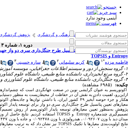
جستجو
سبد خرید
آیتمی وجود ندارد
فهرست
انتشارات پژوهشگاه میراث فرهنگی و گردشگری
پژوهش گردشگری
دوره ۱، شماره ۳ - ( پاییز ۱۳۹۸ )
اولویت‌بندی معیارهای تعیین پتانسیل طرح جنگل‌داری سری دو واز جهت 
Entropy و TOPSIS
۳
۲
۱
*
ساره حسینی
،
کریم سلیمانی
،
فاطمه مزده
۱- گروه سنجش از دور و سیستم اطلاعات جغرافیایی، موسسه آموزش عالی هراز، آمل، ایران ،
۲- گروه مرتع آبخیزداری، دانشکده منابع طبیعی، دانشگاه علوم کشاورزی و منابع طبیعی ساری، ساری ایران
۳- گروه جنگل‌داری، دانشکده منابع طبیعی، دانشگاه علوم کشاورزی و منابع طبیعی ساری، ایران
چکیده:
(۶۹۸۵ مشاهده)
اکوتوریسم به عنوان گرایشی نوین در صنعت جهانگردی است که چشم‌اندازها و.
هکتار و جزء حوضه آّبخیز ۴۹ کشور ایران، با داشتن توان‌ه
پژوهش به‌منظور تعیین معیار‌های توسعه پایدار اکوتوریسم از روش تصمیم‌گی
تصمیم‌گیری چندمعیاره Entropy و TOPSIS استفاده کردیم. نتایج حاصل از وزن‌دهی معیار‌ها با استفاده از تکنیک Entropy نشان داد معیار شیب با وزن ۰
۲۴۳۷
و جاده با وزن ۰/
۰۹۲۴۷۸
، هیدرولوژی با وزن ۰/
۰۹۲۶۰۷
میدان دید با وزن ۰
نیز نشان داد که به ترتیب معیار‌های زمین‌شناسی