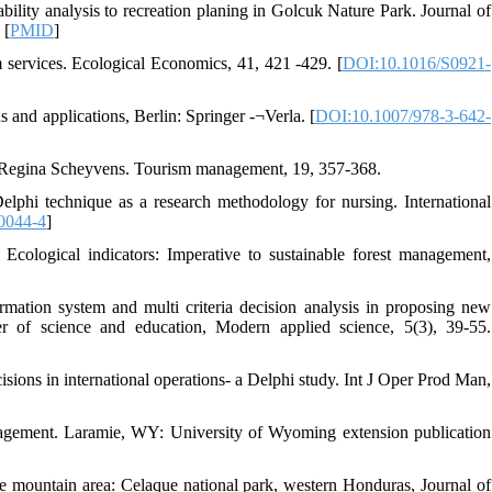
ility analysis to recreation planing in Golcuk Nature Park. Journal of
 [
PMID
]
services. Ecological Economics, 41, 421 -429. [
DOI:10.1016/S0921-
and applications, Berlin: Springer -¬Verla. [
DOI:10.1007/978-3-642-
s Regina Scheyvens. Tourism management, 19, 357-368.
lphi technique as a research methodology for nursing. International
0044-4
]
ological indicators: Imperative to sustainable forest management,
ation system and multi criteria decision analysis in proposing new
ter of science and education, Modern applied science, 5(3), 39-55.
sions in international operations- a Delphi study. Int J Oper Prod Man,
management. Laramie, WY: University of Wyoming extension publication
e mountain area: Celaque national park, western Honduras, Journal of