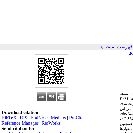
فهرست نسخه ها
ه
دی است
ازاین‌‌رو، اهمیت دادن به نقش آن در حفاظت از محیط‌زیست به منظور دستیابی به توسعه پایدار امری ضروری است. طرح جنگل‌داری سری دو واز با مساحت ۲۰۹۴
ویت‌بندی
 سری دو واز برای توسعه پایدار اکوتوریسم با استفاده از مدل‌های تصمیم‌گیری چندمعیاره
Download citation:
یک‌های
BibTeX
|
RIS
|
EndNote
|
Medlars
|
ProCite
|
،
۱۶۸
Reference Manager
|
RefWorks
 همچنین
Send citation to:
 با تکنیک