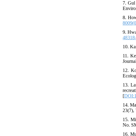
7. Gul
Enviro
8. How
8009(
9. Hwa
48318
10. Ka
11. Ke
Journa
12. Ko
Ecologi
13. La
recrea
[
DOI:1
14. Ma
23(7), 
15. Mi
No. SM
16. Mu