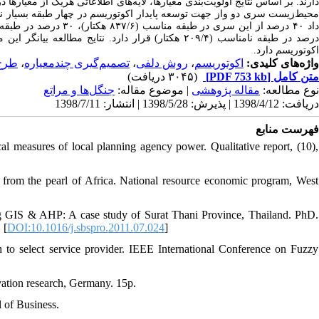
محیط‌زیست سری دو واز جهت توسعه پایدار اکوتوریسم در چهار طبقه بسیار نا
داد ۴۰ درصد از این سری در طبقه مناسب (۸۳۷/۶ هکتار)، ۳۰ درصد در طبقه بسیار مناسب (۶۲۸/۲ هکتار)، ۲۰ درصد در طبقه بسیار نامناسب 
درصد در طبقه نامناسب (۲۰۹/۴ هکتار) قرار دارد. نتا
اکوتوریسم دارد.
طرح 
،
تصمیم‌گیری چندمعیاره
،
روش دلفی
،
اکوتوریسم
واژه‌های کلیدی:
(۳۰۴۵ دریافت)
[PDF 753 kb]
متن کامل
نوع مطالعه:
مقاله پژوهشی
| موضوع مقاله:
جنگل‌ها و مراتع
دریافت: 1398/4/12 | پذیرش: 1398/5/28 | انتشار: 1398/7/11
فهرست منابع
al measures of local planning agency power. Qualitative report, (10),
 from the pearl of Africa. National resource economic program, West
ing GIS & AHP: A case study of Surat Thani Province, Thailand. PhD.
 [
DOI:10.1016/j.sbspro.2011.07.024
]
select service provider. IEEE International Conference on Fuzzy
vation research, Germany. 15p.
 of Business.