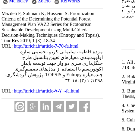
Mendeley
Zotero
RefWorks
 در محیط نرم‌افزار
ی نشان
/۸ هکتار) و ۱۰
Mazdeh F, Solimani K, Hosseini S. Prioritization
ئه خدمات
Criteria of the Determining the Potential Forest
Management Plan VAZ2 Series for Ecotourism
Sustainable Development using Multi-Criteria
Decision-Making Techniques (Entropy and Topsis).
Tour Res 2019; 1 (3) :18-34
URL:
http://tr.richt.ir/article-7-70-fa.html
مزده فاطمه، سلیمانی کریم، حسینی ساره.
اولویت‌بندی معیارهای تعیین پتانسیل طرح
1. Ali
جنگل‌داری سری دو واز جهت توسعه پایدار
718- 4
اکوتوریسم با استفاده از مدل‌های تصمیم‌گیری
چندمعیاره Entropy و TOPSIS. پژوهش گردشگری.
2. Buk
۱۳۹۸; ۱ (۳) :۱۸-۳۴
Virgini
3. Bun
URL:
http://tr.richt.ir/article-۷-۷۰-fa.html
Thesis
4. Che
System
5. Cuh
6. Dun